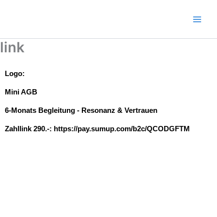
Zum
Inhalt
springen
link
Logo:
Mini AGB
6-Monats Begleitung - Resonanz & Vertrauen
Zahllink 290.-: https://pay.sumup.com/b2c/QCODGFTM