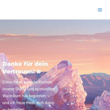
Zum
Inhalt
springen
Danke für dein
Vertrauen! 💫
Deine Reise zu mehr Klarheit,
innerer Stärke und spirituellem
Wachstum hat begonnen –
und ich freue mich, dich dabei
zu begleiten!